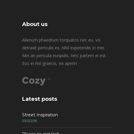
About us
Alienum phaedrum torquatos nec eu, vis
detraxit periculis ex, nihil expetendis in mei.
Mei an pericula euripidis, hinc partem ei est.
Eos ei nisl graecis, vix aperiri
Latest posts
Street Inspiration
03.03.2016
Places to get lost