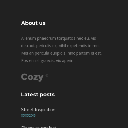
About us
Alienum phaedrum torquatos nec eu, vis
detraxit periculis ex, nihil expetendis in mei.
Mei an pericula euripidis, hinc partem ei est.
Eos ei nisl graecis, vix aperiri
Latest posts
Street Inspiration
03.03.2016
Places to get lost